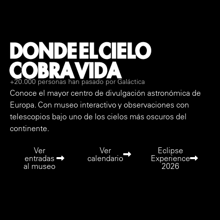
DONDE EL CIELO
COBRA VIDA
+20.000 personas han pasado por Galáctica
Conoce el mayor centro de divulgación astronómica de
Europa. Con museo interactivo y observaciones con
telescopios bajo uno de los cielos más oscuros del
continente.
Ver
Ver
Eclipse
entradas
calendario
Experience
al museo
2026